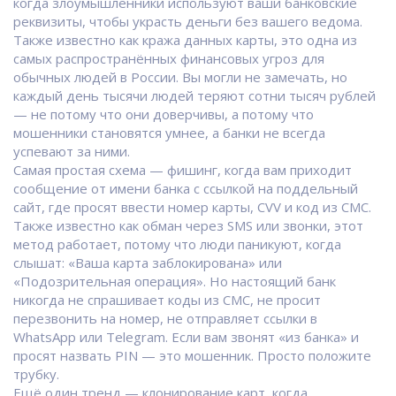
когда злоумышленники используют ваши банковские
реквизиты, чтобы украсть деньги без вашего ведома
.
Также известно как
кража данных карты
, это одна из
самых распространённых финансовых угроз для
обычных людей в России
. Вы могли не замечать, но
каждый день тысячи людей теряют сотни тысяч рублей
— не потому что они доверчивы, а потому что
мошенники становятся умнее, а банки не всегда
успевают за ними.
Самая простая схема —
фишинг
,
когда вам приходит
сообщение от имени банка с ссылкой на поддельный
сайт, где просят ввести номер карты, CVV и код из СМС
.
Также известно как
обман через SMS или звонки
, этот
метод работает, потому что люди паникуют, когда
слышат: «Ваша карта заблокирована» или
«Подозрительная операция»
. Но настоящий банк
никогда не спрашивает коды из СМС, не просит
перезвонить на номер, не отправляет ссылки в
WhatsApp или Telegram. Если вам звонят «из банка» и
просят назвать PIN — это мошенник. Просто положите
трубку.
Ещё один тренд —
клонирование карт
,
когда