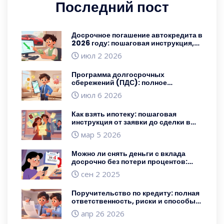
Последний пост
Досрочное погашение автокредита в
2026 году: пошаговая инструкция,
выбор стратегии и скрытые
июл 2 2026
ловушки
Программа долгосрочных
сбережений (ПДС): полное
руководство для новичков в 2026
июл 6 2026
году
Как взять ипотеку: пошаговая
инструкция от заявки до сделки в
2026 году
мар 5 2026
Можно ли снять деньги с вклада
досрочно без потери процентов:
правила, банки и как не остаться с
сен 2 2025
нулем
Поручительство по кредиту: полная
ответственность, риски и способы
защиты
апр 26 2026