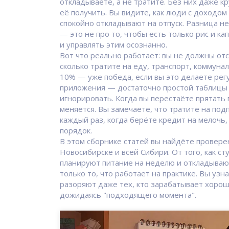
откладываете, а не тратите
. Без них даже к
её получить. Вы видите, как люди с доходом 
спокойно откладывают на отпуск. Разница не
— это не про то, чтобы есть только рис и кап
и управлять этим осознанно.
Вот что реально работает: вы не должны от
сколько тратите на еду, транспорт, коммуна
10% — уже победа, если вы это делаете рег
приложения — достаточно простой таблицы в
игнорировать. Когда вы перестаёте прятать 
меняется. Вы замечаете, что тратите на под
каждый раз, когда берёте кредит на мелочь,
порядок.
В этом сборнике статей вы найдёте провер
Новосибирске и всей Сибири. От того, как с
планируют питание на неделю и откладывают
только то, что работает на практике. Вы уз
разоряют даже тех, кто зарабатывает хорошо
дожидаясь "подходящего момента".