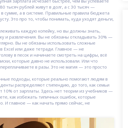
рупная зарплата исчезает быстрее, чем вы успеваете
80 тысяч рублей живут в долг, а с 30 тысяч —
 в сумме, а в системе. Правильные правила бюджета
усту. Это про то, чтобы понимать, куда уходят деньги,
слеживать каждую копейку, но вы должны знать,
лку и развлечения. Вы не обязаны откладывать 30% —
улярно. Вы не обязаны использовать сложные
 Excel или даже тетради. Главное — не
голову в песок и начинаете смотреть на цифры, всё
писки, которые давно не использовали. Или что
 переплачиваете в разы. Это не магия — это просто
енные подходы, которые реально помогают людям в
туденты распределяют стипендию, до того, как семьи
 10% от зарплаты. Здесь нет теории из учебников —
наете, как избежать типичных ошибок, которые
. И главное — как начать прямо сейчас, не