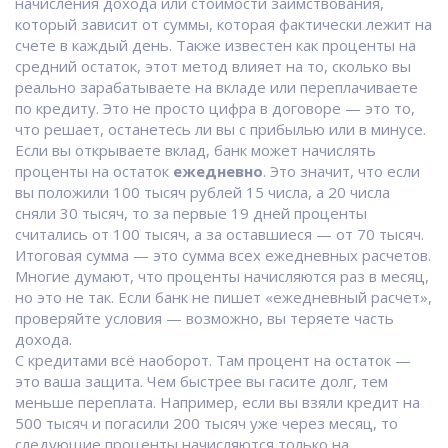
начисления дохода или стоимости заимствования,
который зависит от суммы, которая фактически лежит на
счете в каждый день
. Также известен как
проценты на
средний остаток
, этот метод влияет на то, сколько вы
реально зарабатываете на вкладе или переплачиваете
по кредиту.
Это не просто цифра в договоре — это то,
что решает, останетесь ли вы с прибылью или в минусе.
Если вы открываете вклад, банк может начислять
проценты на остаток
ежедневно
. Это значит, что если
вы положили 100 тысяч рублей 15 числа, а 20 числа
сняли 30 тысяч, то за первые 19 дней проценты
считались от 100 тысяч, а за оставшиеся — от 70 тысяч.
Итоговая сумма — это сумма всех ежедневных расчетов.
Многие думают, что проценты начисляются раз в месяц,
но это не так. Если банк не пишет «ежедневный расчет»,
проверяйте условия — возможно, вы теряете часть
дохода.
С кредитами всё наоборот. Там процент на остаток —
это ваша защита. Чем быстрее вы гасите долг, тем
меньше переплата. Например, если вы взяли кредит на
500 тысяч и погасили 200 тысяч уже через месяц, то
следующие проценты начисляются только на