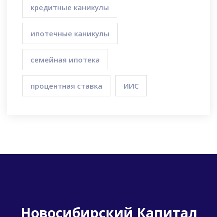
кредитные каникулы
ипотечные каникулы
семейная ипотека
процентная ставка
ИИС
Новосибирский Капитал