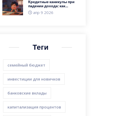
Кредитные каникулы при
падении дохода: как
оформить и какие
апр 9 2026
документы собрать
Теги
семейный бюджет
инвестиции для новичков
банковские вклады
капитализация процентов