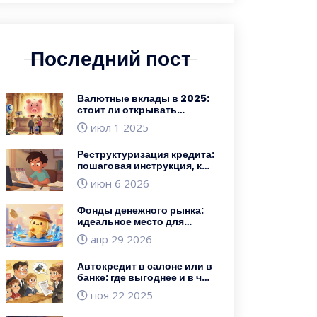
Последний пост
Валютные вклады в 2025:
стоит ли открывать
депозит в долларах и евро
июл 1 2025
Реструктуризация кредита:
пошаговая инструкция, как
договориться с банком о
июн 6 2026
новых условиях
Фонды денежного рынка:
идеальное место для
резерва инвестора
апр 29 2026
Автокредит в салоне или в
банке: где выгоднее и в чем
разница
ноя 22 2025