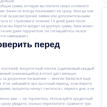
 дольше.
общая сумма, которую вы платите сверх основного
сии
. Банки не всегда показывают её сразу. Иногда они
латой за рассмотрение заявки или дополнительными
аться от страховки в течение 14 дней даже после
если вы берёте кредит на крупную сумму, банк может
та или даже поручителя. Не соглашайтесь на всё
 что навязывают.
оверить перед
ик платежей. Аннуитетный платёж (одинаковый каждый
анный (снижающийся) в итоге даст меньше
фы за досрочное погашение — многие банки всё ещё
. И не забывайте про льготный период, если берёте
время, проценты начнут считаться с первого дня, а не
именно вам — не торопитесь. Используйте кредитный
и сразу увидите, сколько переплатите. Сравните три-