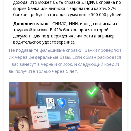
дохода. Это может быть справка 2-НДФЛ, справка по
форме банка или выписка с зарплатной карты. 87%
банков требуют этого для сумм выше 500 000 рублей.
Дополнительно
- СНИЛС, ИНН, иногда выписка из
трудовой книжки. В 42% банков просят второй
документ для подтверждения личности (например,
водительское удостоверение).
Не подавайте фальшивые справки. Банки проверяют
их через федеральные базы. Если обман раскроется
- вас занесут в чёрный список, и следующий кредит
вы получите только через 5 лет.