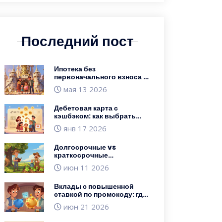
Последний пост
Ипотека без
первоначального взноса в
2025 году: реальные
мая 13 2026
условия, ставки и
подводные камни
Дебетовая карта с
кэшбэком: как выбрать
самую выгодную в 2025
янв 17 2026
году
Долгосрочные vs
краткосрочные
инвестиции: что выбрать
июн 11 2026
новичку в 2026 году
Вклады с повышенной
ставкой по промокоду: где
искать и как оформить в
июн 21 2026
2026 году