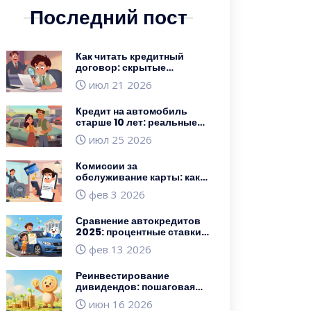
Последний пост
Как читать кредитный
договор: скрытые
комиссии и штрафы
июл 21 2026
Кредит на автомобиль
старше 10 лет: реальные
условия банков в 2026
июл 25 2026
году
Комиссии за
обслуживание карты: как
не переплачивать банку в
фев 3 2026
2026 году
Сравнение автокредитов
2025: процентные ставки и
условия ТОП-10 банков
фев 13 2026
Реинвестирование
дивидендов: пошаговая
стратегия для быстрого
июн 16 2026
роста капитала