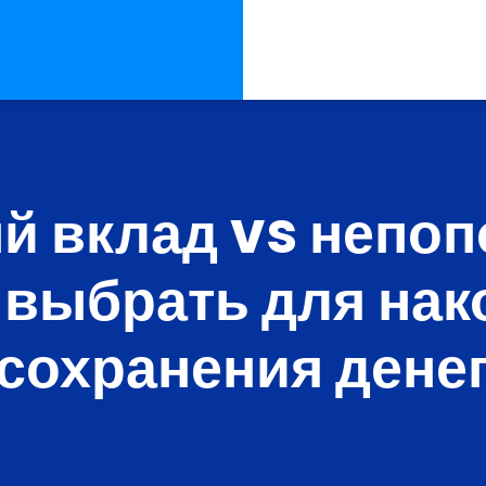
й вклад vs непо
й выбрать для нак
 сохранения дене