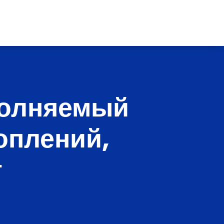
полняемый
оплений,
г