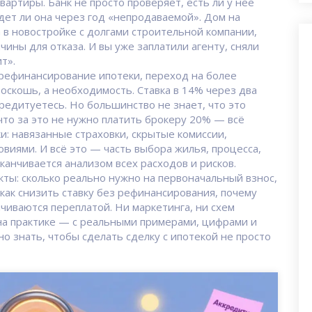
вартиры. Банк не просто проверяет, есть ли у неё
ет ли она через год «непродаваемой». Дом на
 в новостройке с долгами строительной компании,
чины для отказа. И вы уже заплатили агенту, сняли
т».
рефинансирование ипотеки
,
переход на более
оскошь, а необходимость. Ставка в 14% через два
редитуетесь. Но большинство не знает, что это
что за это не нужно платить брокеру 20% — всё
и: навязанные страховки, скрытые комиссии,
виями. И всё это — часть
выбора жилья
,
процесса,
аканчивается анализом всех расходов и рисков
.
кты: сколько реально нужно на первоначальный взнос,
как снизить ставку без рефинансирования, почему
чиваются переплатой. Ни маркетинга, ни схем
 на практике — с реальными примерами, цифрами и
о знать, чтобы сделать сделку с ипотекой не просто