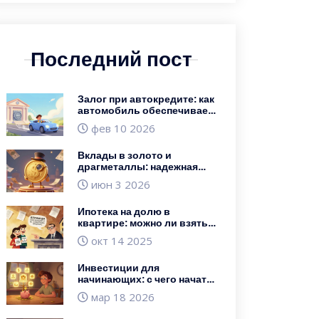
Последний пост
Залог при автокредите: как
автомобиль обеспечивает
кредит и можно ли его
фев 10 2026
продать
Вклады в золото и
драгметаллы: надежная
альтернатива банковским
июн 3 2026
депозитам в 2026 году
Ипотека на долю в
квартире: можно ли взять
и как оформить в 2025
окт 14 2025
году
Инвестиции для
начинающих: с чего начать
в 2025 году
мар 18 2026