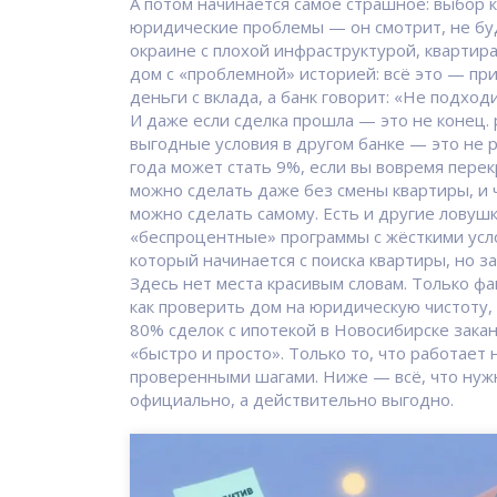
А потом начинается самое страшное: выбор к
юридические проблемы — он смотрит, не буд
окраине с плохой инфраструктурой, квартира
дом с «проблемной» историей: всё это — при
деньги с вклада, а банк говорит: «Не подходи
И даже если сделка прошла — это не конец.
выгодные условия в другом банке
— это не р
года может стать 9%, если вы вовремя перек
можно сделать даже без смены квартиры, и 
можно сделать самому. Есть и другие ловушк
«беспроцентные» программы с жёсткими усло
который начинается с поиска квартиры, но з
Здесь нет места красивым словам. Только фа
как проверить дом на юридическую чистоту, 
80% сделок с ипотекой в Новосибирске закан
«быстро и просто». Только то, что работает
проверенными шагами. Ниже — всё, что нужн
официально, а действительно выгодно.