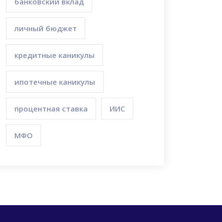
банковский вклад
личный бюджет
кредитные каникулы
ипотечные каникулы
процентная ставка
ИИС
МФО