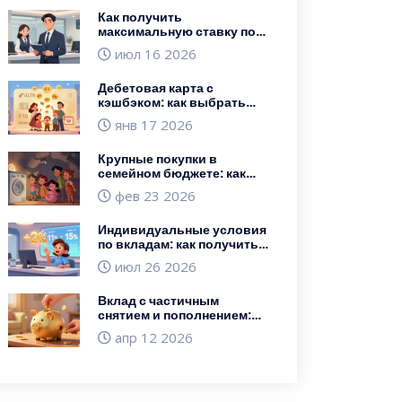
Как получить
максимальную ставку по
вкладу при крупной сумме:
июл 16 2026
переговоры с банком
Дебетовая карта с
кэшбэком: как выбрать
самую выгодную в 2025
янв 17 2026
году
Крупные покупки в
семейном бюджете: как
копить без рассрочки
фев 23 2026
Индивидуальные условия
по вкладам: как получить
персональную ставку в
июл 26 2026
банке в 2026 году
Вклад с частичным
снятием и пополнением:
как совместить доход и
апр 12 2026
доступ к деньгам