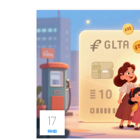
17
ЯНВ