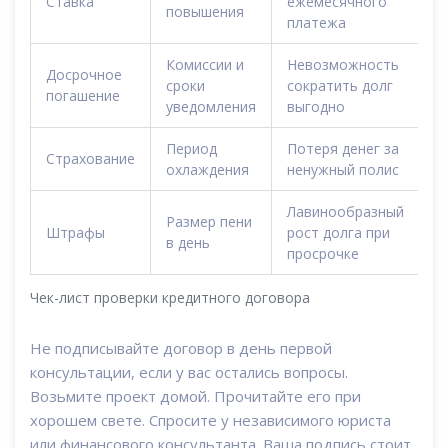
Ставка
ежемесячного
повышения
платежа
Комиссии и
Невозможность
Досрочное
сроки
сократить долг
погашение
уведомления
выгодно
Период
Потеря денег за
Страхование
охлаждения
ненужный полис
Лавинообразный
Размер пени
Штрафы
рост долга при
в день
просрочке
Чек-лист проверки кредитного договора
Не подписывайте договор в день первой
консультации, если у вас остались вопросы.
Возьмите проект домой. Прочитайте его при
хорошем свете. Спросите у независимого юриста
или финансового консультанта. Ваша подпись стоит